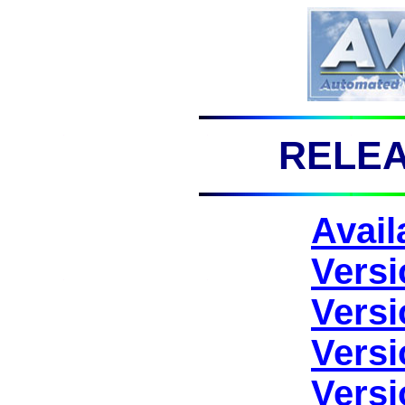
RELEA
Avail
Versi
Versi
Versi
Versi